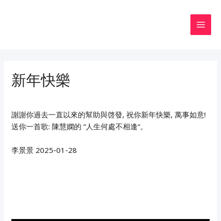
Skip
to
content
MAI
MEN
新年快樂
謝謝你過去一直以來的幫助與啓發, 祝你新年快樂, 萬事如意!
送你一首歌: 陳慧嫻的 “人生何處不相逢“。
李景景 2025-01-28